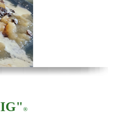
IG"
®