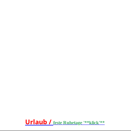
Urlaub /
feste Ruhetage '**klick'**